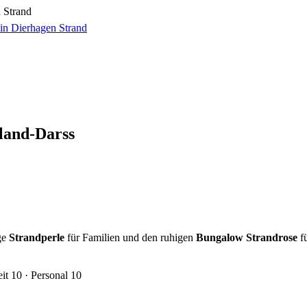
 Strand
JETZT ANFRAGEN
land-Darss
ige
Strandperle
für Familien und den ruhigen
Bungalow Strandrose
fü
t 10 · Personal 10