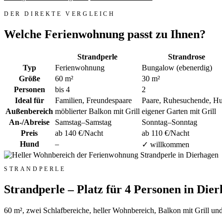
DER DIREKTE VERGLEICH
Welche Ferienwohnung passt zu Ihnen?
Strandperle
Strandrose
Typ
Ferienwohnung
Bungalow (ebenerdig)
Größe
60 m²
30 m²
Personen
bis 4
2
Ideal für
Familien, Freundespaare
Paare, Ruhesuchende, H
Außenbereich
möblierter Balkon mit Grill
eigener Garten mit Grill
An-/Abreise
Samstag–Samstag
Sonntag–Sonntag
Preis
ab 140 €/Nacht
ab 110 €/Nacht
Hund
–
✓ willkommen
STRANDPERLE
Strandperle – Platz für 4 Personen in Die
60 m², zwei Schlafbereiche, heller Wohnbereich, Balkon mit Grill und 