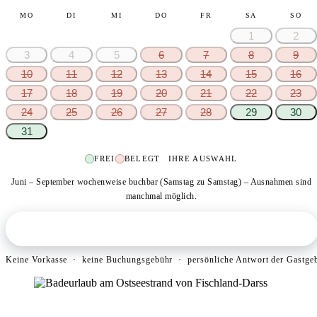
MO
DI
MI
DO
FR
SA
SO
1
2
3
4
5
6
7
8
9
10
11
12
13
14
15
16
17
18
19
20
21
22
23
24
25
26
27
28
29
30
31
FREI
BELEGT
IHRE AUSWAHL
Juni – September wochenweise buchbar (Samstag zu Samstag) – Ausnahmen sind
manchmal möglich.
IN 1 MINUTE UNVERBINDLICH ANFRAGEN
›
Keine Vorkasse · keine Buchungsgebühr · persönliche Antwort der Gastge