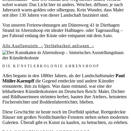
sofort warum: Das Licht hier ist anders. Weicher, diffuser, je nach
Jahreszeit warm-golden oder silbergrau. Kein Wunder, dass Maler
seit über 130 Jahren von dieser Landschaft fasziniert sind.
Von unseren Ferienwohnungen am Dünenweg 41 in Dierhagen
Strand ist Ahrenshoop ein idealer Halbtages- oder Tagesausflug –
per Fahrrad entlang der Küste oder entspannt mit dem Auto.
Alle Ausflugsziele ›
Verfügbarkeit anfragen ›
DIE KÜNSTLERKOLONIE AHRENSHOOP
Alles begann in den 1880er Jahren, als der Landschaftsmaler
Paul
Müller-Kaempff
die Gegend entdeckte und andere Künstler
ermunterte, ihm zu folgen. Was dann entstand, war eine der
lebhaftesten Künstlerkolonien im Deutschen Reich: Maler, Dichter
und Bildhauerinnen strömten herbei, bauten ihre Ateliers, heirateten
Fischerstöchter und Boddenfahrertöchter, blieben.
Diese Geschichte ist heute noch im Dorfbild spürbar. Reetgedeckte
Häuser mit großen Nordlichtatelier-Fenstern stehen neben modernen
Galerien. Überall gibt es Kunst zu kaufen, zu betrachten, zu erleben.