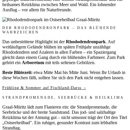
heilsames Reizklima zwischen Meer und Wald. Ein lohnender
Ausflug – vor allem für Naturfreunde.
DER RHODODENDRONPARK – DAS BLÜHENDE
WAHRZEICHEN
Das unbestrittene Highlight ist der
Rhododendronpark
. Auf
weitläufigem Gelände blühen im späten Frühjahr unzählige
Rhododendren und Azaleen in allen Farben – ein Spaziergang
gleicht dann einem Gang durch ein blühendes Farbmeer. Zum Park
gehört ein
Arboretum
mit teils seltenen Gehölzen.
Beste Blütezeit:
etwa Mitte Mai bis Mitte Juni. Wenn Ihr Urlaub in
diese Wochen fällt, sollten Sie sich den Park nicht entgehen lassen.
Frühling & Sommer auf Fischland-Darss ›
STRANDPROMENADE, SEEBRÜCKE & HEILKLIMA
Graal-Müritz lädt zum Flanieren ein: die Strandpromenade, die
Seebrücke und der breite Sandstrand. Das jod- und salzhaltige
Reizklima tut der Atmung gut – nicht umsonst trägt der Ort den Titel
„Ostseeheilbad". Ein ruhiger, gesunder Kontrast zum lebhaften
Strandtag.