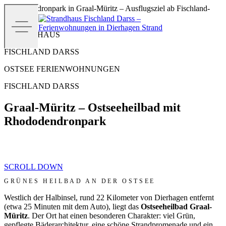
Rhododendronpark in Graal-Müritz – Ausflugsziel ab Fischland-
Darß
STRANDHAUS
FISCHLAND DARSS
OSTSEE FERIENWOHNUNGEN
FISCHLAND DARSS
Graal-Müritz – Ostseeheilbad mit
Rhododendronpark
SCROLL DOWN
GRÜNES HEILBAD AN DER OSTSEE
Westlich der Halbinsel, rund 22 Kilometer von Dierhagen entfernt
(etwa 25 Minuten mit dem Auto), liegt das
Ostseeheilbad Graal-
Müritz
. Der Ort hat einen besonderen Charakter: viel Grün,
gepflegte Bäderarchitektur, eine schöne Strandpromenade und ein